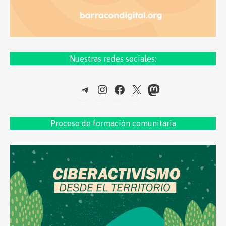
Nuestras redes sociales:
Telegram
Instagram
Facebook
X
Mastodon
Proceso de formac
ión comunitaria