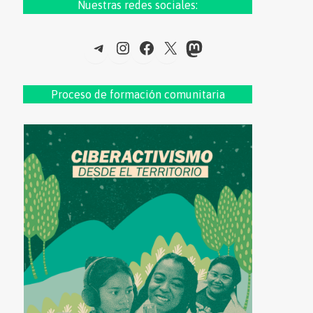
Nuestras redes sociales:
Telegram
Instagram
Facebook
X
Mastodon
Proceso de formac
ión comunitaria