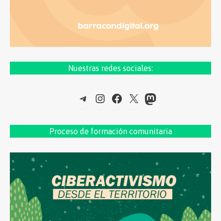
Nuestras redes sociales:
Telegram
Instagram
Facebook
X
Mastodon
Proceso de formac
ión comunitaria