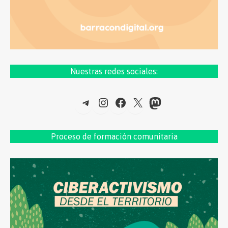
Nuestras redes sociales:
Telegram
Instagram
Facebook
X
Mastodon
Proceso de formac
ión comunitaria