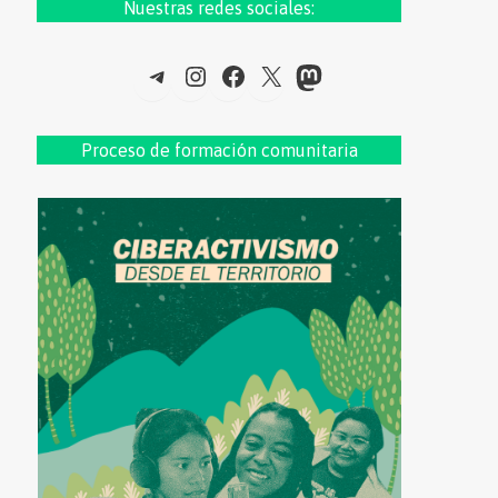
Nuestras redes sociales:
Telegram
Instagram
Facebook
X
Mastodon
Proceso de formac
ión comunitaria