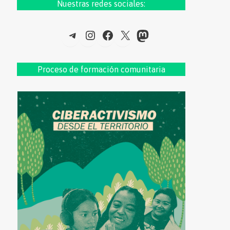
Nuestras redes sociales:
Telegram
Instagram
Facebook
X
Mastodon
Proceso de formac
ión comunitaria